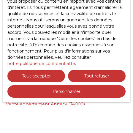
vous proposer du contenu en rapport avec vos centres
d'intérêt. Ils nous permettent également d'améliorer la
Recevoir des annonces
qualité de nos services et la convivialité de notre site
internet. Nous utiliserons uniquement les données
personnelles pour lesquelles vous avez donné votre
accord. Vous pouvez les modifier à n'importe quel
moment via la rubrique ″Gérer les cookies″ en bas de
notre site, à l'exception des cookies essentiels à son
fonctionnement. Pour plus d'informations sur vos
données personnelles, veuillez consulter
notre politique de confidentialité
.
JE RECHERCHE UN BIEN
Tout accepter
Tout refuser
Vente appartement Annemasse (74100)
Vente appartement Gaillard (74240)
Personnaliser
Vente terrain Marlioz (74270)
Vente appartement Annecy (74000)
Location appartement Annecy (74000)
Vente maison Amancy (74800)