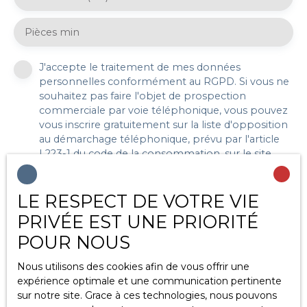
Pièces min
J'accepte le traitement de mes données
personnelles conformément au RGPD. Si vous ne
souhaitez pas faire l'objet de prospection
commerciale par voie téléphonique, vous pouvez
vous inscrire gratuitement sur la liste d'opposition
au démarchage téléphonique, prévu par l'article
L223-1 du code de la consommation, sur le site
Internet www.bloctel.gouv.fr ou par courrier
adressé à :
LE RESPECT DE VOTRE VIE
Société Worldline, Service Bloctel, CS 61311, 41013
PRIVÉE EST UNE PRIORITÉ
BLOIS CEDEX.
POUR NOUS
Pour en savoir plus sur le traitement de vos
Nous utilisons des cookies afin de vous offrir une
données personnelles, veuillez consulter notre
expérience optimale et une communication pertinente
politique de confidentialité
.
sur notre site. Grace à ces technologies, nous pouvons