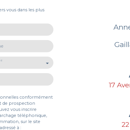
ers vous dans les plus
Anne
Gail
ne
ez
17 Ave
rsonnelles conformément
et de prospection
vez vous inscrire
marchage téléphonique,
mmation, sur le site
22
adressé à :