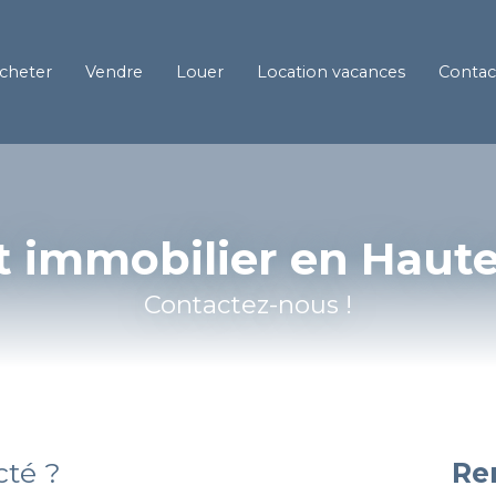
cheter
Vendre
Louer
Location vacances
Contac
t immobilier en Haute
Contactez-nous !
cté ?
Re