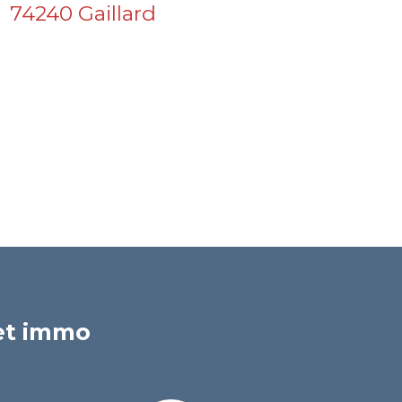
74240 Gaillard
jet immo