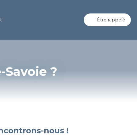
t
Être rappelé
-Savoie ?
ncon
trons-nous !