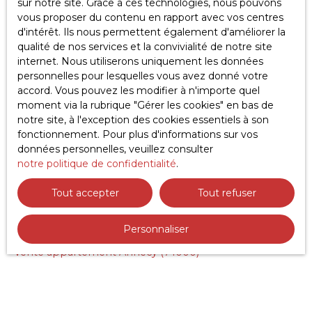
sur notre site. Grace à ces technologies, nous pouvons
vous proposer du contenu en rapport avec vos centres
Recevoir des annonces
d'intérêt. Ils nous permettent également d'améliorer la
qualité de nos services et la convivialité de notre site
internet. Nous utiliserons uniquement les données
personnelles pour lesquelles vous avez donné votre
accord. Vous pouvez les modifier à n'importe quel
moment via la rubrique ″Gérer les cookies″ en bas de
notre site, à l'exception des cookies essentiels à son
fonctionnement. Pour plus d'informations sur vos
données personnelles, veuillez consulter
JE RECHERCHE UN BIEN
notre politique de confidentialité
.
Vente appartement Gaillard (74240)
Tout accepter
Tout refuser
Vente appartement Annemasse (74100)
Personnaliser
Vente terrain Marlioz (74270)
Vente appartement Annecy (74000)
Location appartement Annecy (74000)
Vente maison Amancy (74800)