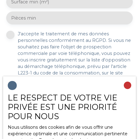
Surface min (m²)
Pièces min
J'accepte le traitement de mes données
personnelles conformément au RGPD. Si vous ne
souhaitez pas faire l'objet de prospection
commerciale par voie téléphonique, vous pouvez
vous inscrire gratuitement sur la liste d'opposition
au démarchage téléphonique, prévu par l'article
L223-1 du code de la consommation, sur le site
Internet www.bloctel.gouv.fr ou par courrier
adressé à :
LE RESPECT DE VOTRE VIE
Société Worldline, Service Bloctel, CS 61311, 41013
PRIVÉE EST UNE PRIORITÉ
BLOIS CEDEX.
POUR NOUS
Pour en savoir plus sur le traitement de vos
données personnelles, veuillez consulter notre
Nous utilisons des cookies afin de vous offrir une
politique de confidentialité
.
expérience optimale et une communication pertinente