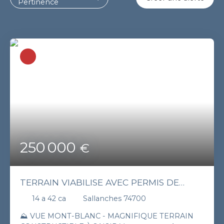
Pertinence
250 000
€
TERRAIN VIABILISE AVEC PERMIS DE
CONSTRUIRE – SALLANCHES
14 a 42 ca
Sallanches 74700
⛰️ VUE MONT-BLANC - MAGNIFIQUE TERRAIN