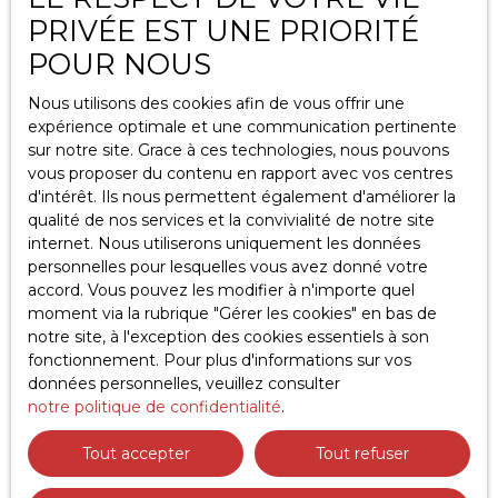
L223-1 du code de la consommation, sur le site
PRIVÉE EST UNE PRIORITÉ
Internet www.bloctel.gouv.fr ou par courrier
adressé à :
POUR NOUS
Société Worldline, Service Bloctel, CS 61311, 41013
Nous utilisons des cookies afin de vous offrir une
BLOIS CEDEX.
expérience optimale et une communication pertinente
sur notre site. Grace à ces technologies, nous pouvons
Pour en savoir plus sur le traitement de vos
vous proposer du contenu en rapport avec vos centres
données personnelles, veuillez consulter notre
d'intérêt. Ils nous permettent également d'améliorer la
politique de confidentialité
.
qualité de nos services et la convivialité de notre site
internet. Nous utiliserons uniquement les données
personnelles pour lesquelles vous avez donné votre
Recevoir des annonces
accord. Vous pouvez les modifier à n'importe quel
moment via la rubrique ″Gérer les cookies″ en bas de
notre site, à l'exception des cookies essentiels à son
fonctionnement. Pour plus d'informations sur vos
données personnelles, veuillez consulter
notre politique de confidentialité
.
Tout accepter
Tout refuser