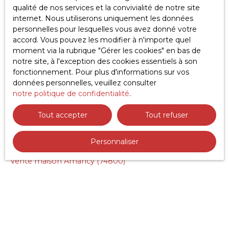
qualité de nos services et la convivialité de notre site
internet. Nous utiliserons uniquement les données
personnelles pour lesquelles vous avez donné votre
accord. Vous pouvez les modifier à n'importe quel
moment via la rubrique ″Gérer les cookies″ en bas de
notre site, à l'exception des cookies essentiels à son
fonctionnement. Pour plus d'informations sur vos
JE RECHERCHE UN BIEN
données personnelles, veuillez consulter
notre politique de confidentialité
.
Vente appartement Gaillard (74240)
Vente appartement Annemasse (74100)
Tout accepter
Tout refuser
Vente terrain Marlioz (74270)
Personnaliser
Vente appartement Annecy (74000)
Vente maison Amancy (74800)
Location appartement Annecy (74940)
JE SUIS PROPRIÉTAIRE