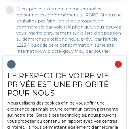
J'accepte le traitement de mes données
personnelles conformément au RGPD. Si vous ne
souhaitez pas faire l'objet de prospection
commerciale par voie téléphonique, vous pouvez
vous inscrire gratuitement sur la liste d'opposition
au démarchage téléphonique, prévu par l'article
L223-1 du code de la consommation, sur le site
Internet www.bloctel.gouv.fr ou par courrier
adressé à :
Société Worldline, Service Bloctel, CS 61311, 41013
LE RESPECT DE VOTRE VIE
BLOIS CEDEX.
PRIVÉE EST UNE PRIORITÉ
Pour en savoir plus sur le traitement de vos
POUR NOUS
données personnelles, veuillez consulter notre
politique de confidentialité
.
Nous utilisons des cookies afin de vous offrir une
expérience optimale et une communication pertinente
sur notre site. Grace à ces technologies, nous pouvons
Recevoir des annonces
vous proposer du contenu en rapport avec vos centres
d'intérêt. Ils nous permettent également d'améliorer la