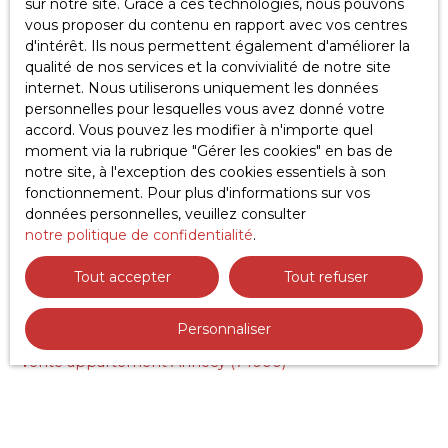
sur notre site. Grace à ces technologies, nous pouvons
vous proposer du contenu en rapport avec vos centres
Recevoir des annonces
d'intérêt. Ils nous permettent également d'améliorer la
qualité de nos services et la convivialité de notre site
internet. Nous utiliserons uniquement les données
personnelles pour lesquelles vous avez donné votre
accord. Vous pouvez les modifier à n'importe quel
moment via la rubrique ″Gérer les cookies″ en bas de
notre site, à l'exception des cookies essentiels à son
fonctionnement. Pour plus d'informations sur vos
données personnelles, veuillez consulter
JE RECHERCHE UN BIEN
notre politique de confidentialité
.
Vente appartement Gaillard (74240)
Tout accepter
Tout refuser
Vente appartement Annemasse (74100)
Personnaliser
Vente terrain Marlioz (74270)
Vente appartement Annecy (74000)
Vente maison Amancy (74800)
Location appartement Annecy (74940)