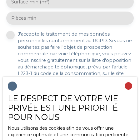
Surface min (m²)
Pièces min
J'accepte le traitement de mes données
personnelles conformément au RGPD. Si vous ne
souhaitez pas faire l'objet de prospection
commerciale par voie téléphonique, vous pouvez
vous inscrire gratuitement sur la liste d'opposition
au démarchage téléphonique, prévu par l'article
L223-1 du code de la consommation, sur le site
Internet www.bloctel.gouv.fr ou par courrier
adressé à :
LE RESPECT DE VOTRE VIE
Société Worldline, Service Bloctel, CS 61311, 41013
PRIVÉE EST UNE PRIORITÉ
BLOIS CEDEX.
POUR NOUS
Pour en savoir plus sur le traitement de vos
données personnelles, veuillez consulter notre
Nous utilisons des cookies afin de vous offrir une
politique de confidentialité
.
expérience optimale et une communication pertinente