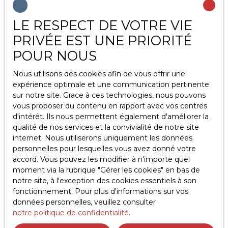
commerciale par voie téléphonique, vous pouvez
vous inscrire gratuitement sur la liste d'opposition
LE RESPECT DE VOTRE VIE
au démarchage téléphonique, prévu par l'article
PRIVÉE EST UNE PRIORITÉ
L223-1 du code de la consommation, sur le site
POUR NOUS
Internet www.bloctel.gouv.fr ou par courrier
adressé à :
Nous utilisons des cookies afin de vous offrir une
expérience optimale et une communication pertinente
Société Worldline, Service Bloctel, CS 61311, 41013
sur notre site. Grace à ces technologies, nous pouvons
BLOIS CEDEX.
vous proposer du contenu en rapport avec vos centres
d'intérêt. Ils nous permettent également d'améliorer la
Pour en savoir plus sur le traitement de vos
qualité de nos services et la convivialité de notre site
données personnelles, veuillez consulter notre
internet. Nous utiliserons uniquement les données
politique de confidentialité
.
personnelles pour lesquelles vous avez donné votre
accord. Vous pouvez les modifier à n'importe quel
Recevoir des annonces
moment via la rubrique ″Gérer les cookies″ en bas de
notre site, à l'exception des cookies essentiels à son
fonctionnement. Pour plus d'informations sur vos
données personnelles, veuillez consulter
notre politique de confidentialité
.