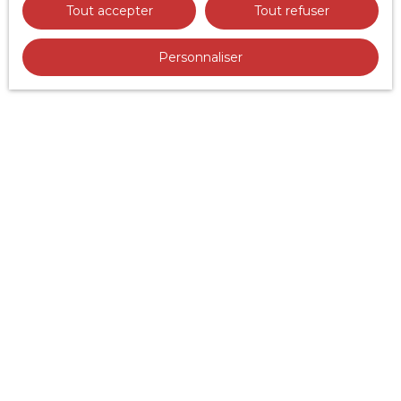
Tout accepter
Tout refuser
Personnaliser
JE RECHERCHE UN BIEN
Vente appartement Annemasse (74100)
Vente appartement Gaillard (74240)
Location appartement Annecy (74000)
Vente terrain Marlioz (74270)
Vente appartement Annecy (74000)
Vente maison Amancy (74800)
JE SUIS PROPRIÉTAIRE
Estimez votre bien - Annecy
Estimez votre bien - Gaillard