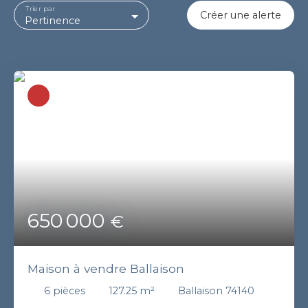
Trier par
Créer une alerte
Pertinence
650 000
€
Maison à vendre Ballaison
6
pièces
127.25
m²
Ballaison 74140